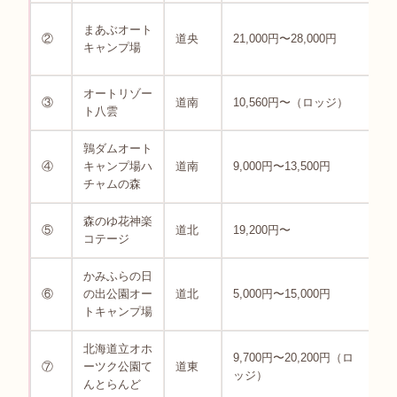
5
まあぶオート
②
道央
21,000円〜28,000円
1
キャンプ場
オートリゾー
③
道南
10,560円〜（ロッジ）
5
ト八雲
鶉ダムオート
4
④
キャンプ場ハ
道南
9,000円〜13,500円
1
チャムの森
森のゆ花神楽
4
⑤
道北
19,200円〜
コテージ
8
かみふらの日
4
⑥
の出公園オー
道北
5,000円〜15,000円
6
トキャンプ場
北海道立オホ
9,700円〜20,200円（ロ
5
⑦
ーツク公園て
道東
ッジ）
8
んとらんど