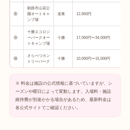
釧路市山花公
⑧
園オートキャ
道東
12,660円
6
ンプ場
十勝エコロジ
5
⑨
ーパークオー
十勝
17,000円〜34,000円
1
トキャンプ場
さらべつカン
4
⑩
十勝
10,000円〜15,000円
トリーパーク
8
※ 料金は施設の公式情報に基づいていますが、シ
ーズンや曜日によって変動します。入場料・施設
維持費が別途かかる場合があるため、最新料金は
各公式サイトでご確認ください。