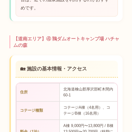
めです。
【道南エリア】④ 鶉ダムオートキャンプ場 ハチャ
ムの森
🏡 施設の基本情報・アクセス
北海道檜山郡厚沢部町木間内
住所
60-1
コテージA棟（4名用）、コ
コテージ種類
テージB棟（16名用）
A棟 9,000円〜13,800円 / B棟
料金（1泊）
13,500円〜20,700円（時期に