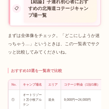
【結論】子連れ初心者におす
すめの北海道コテージキャン
📋
プ場一覧
まずは全体像をチェック。「どこにしようか迷
っちゃう…」というときは、この一覧表でサク
ッと比較してみてくださいね。
おすすめ10選を一覧表で比較
No.
キャンプ場名
エリア
コテージ料金（1泊/1棟）
オートリゾー
4
①
ト苫小牧アル
道央
9,000円〜24,000円
9
テン