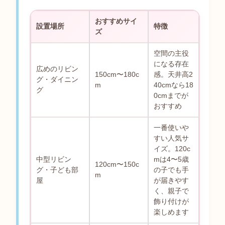
おすすめサイ
設置場所
特徴
ズ
空間の主役
になる存在
広めのリビン
150cm〜180c
感。天井高2
グ・ダイニン
m
40cmなら18
グ
0cmまでが
おすすめ
一番使いや
すい人気サ
イズ。120c
中型リビン
mは4〜5歳
120cm〜150c
グ・子ども部
の子でも手
m
屋
が届きやす
く、親子で
飾り付けが
楽しめます