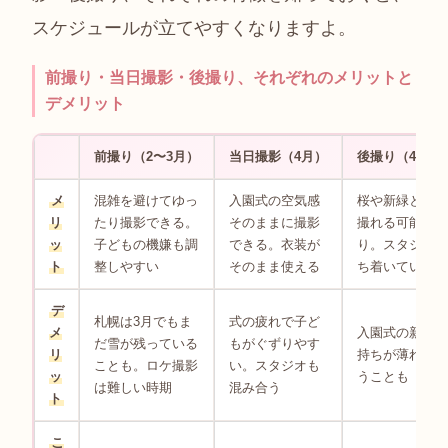
スケジュールが立てやすくなりますよ。
前撮り・当日撮影・後撮り、それぞれのメリットと
デメリット
前撮り（2〜3月）
当日撮影（4月）
後撮り（4〜5
メ
混雑を避けてゆっ
入園式の空気感
桜や新緑と一緒
リ
たり撮影できる。
そのままに撮影
撮れる可能性あ
ッ
子どもの機嫌も調
できる。衣装が
り。スタジオが
ト
整しやすい
そのまま使える
ち着いている
デ
札幌は3月でもま
式の疲れで子ど
メ
入園式の新鮮な
だ雪が残っている
もがぐずりやす
リ
持ちが薄れてし
ことも。ロケ撮影
い。スタジオも
ッ
うことも
は難しい時期
混み合う
ト
こ