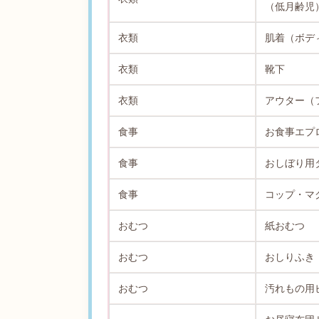
（低月齢児
衣類
肌着（ボデ
衣類
靴下
衣類
アウター（
食事
お食事エプ
食事
おしぼり用
食事
コップ・マ
おむつ
紙おむつ
おむつ
おしりふき
おむつ
汚れもの用