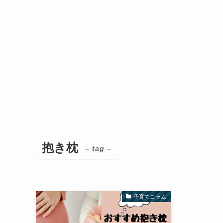
抱き枕
– tag –
子育てコラム