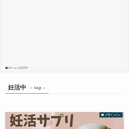
ホーム
妊活中
妊活中
– tag –
子育てコラム